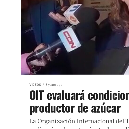
VÍDEOS
3 years ago
OIT evaluará condicio
productor de azúcar
La Organización Internacional del T