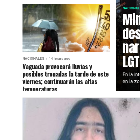
NACIONAL
Min
des
nar
LG
NACIONALES
14 hours ago
Vaguada provocará lluvias y
posibles tronadas la tarde de este
En la i
viernes; continuarán las altas
en la zo
temperaturas