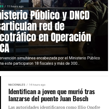
ES
11 hours ago
isterio Público y DNCD
articulan red de
cotráfico en Operación
TCA
ntervención simultánea encabezada por el Ministerio Público
na este participaron 18 fiscales y más de 300...
NACIONALES
14 hours ago
Identifican a joven que murió tras
lanzarse del puente Juan Bosch
Las autoridades identificaron como Illio Onofre