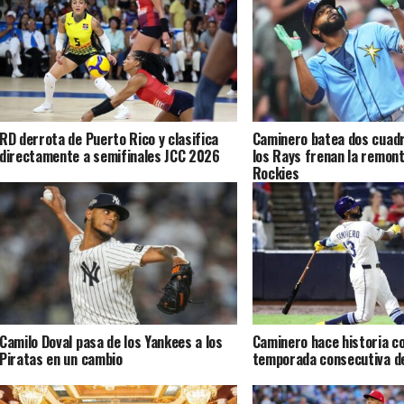
RD derrota de Puerto Rico y clasifica
Caminero batea dos cuad
directamente a semifinales JCC 2026
los Rays frenan la remont
Rockies
Camilo Doval pasa de los Yankees a los
Caminero hace historia c
Piratas en un cambio
temporada consecutiva d