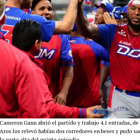
Cameron Gann abrió el partido y trabajo 4.1 entradas, de 3
Aros los relevó habían dos corredores en beses y pudo sa
la parte alta del quinto episodio.