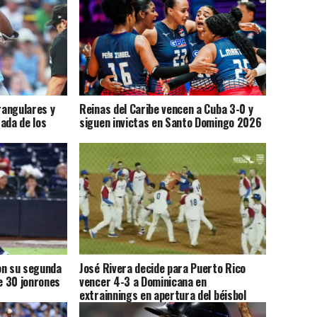
rangulares y
Reinas del Caribe vencen a Cuba 3-0 y
ada de los
siguen invictas en Santo Domingo 2026
on su segunda
José Rivera decide para Puerto Rico
e 30 jonrones
vencer 4-3 a Dominicana en
extrainnings en apertura del béisbol
centroamericano