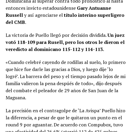
Dominicana al superar contra todo pronóstico al hasta
entonces invicto estadounidense
Gary Antuanne
Russell
y así agenciarse el
título interino superligero
del CMB
.
La victoria de Puello llegó por decisión dividida.
Un juez
votó 118-109 para Rusell, pero los otros le dieron el
veredicto al dominicano 115-112 y 114-113.
«Cuando celebré cayendo de rodillas al suelo, lo primero
que hice fue darle las gracias a Dios, y luego dije ‘lo
logré’. La barrera del peso y el tiempo pasado lejos de mi
familia valieron la pena despúés de todo», dijo después
del combate el peleador de 29 años de San Juan de la
Maguana.
La precisión en el contragolpe de ‘La Avispa’ Puello hizo
la diferencia, a pesar de que le quitaron un punto en el
round 9 por aguantar. De acuerdo con Compubox, tuvo
una efectividad del 26.6% (aterrió 112 de 425 golpes