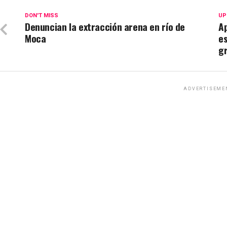
DON'T MISS
UP
Denuncian la extracción arena en río de
A
Moca
es
gr
ADVERTISEME