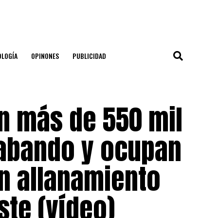
OLOGÍA
OPINONES
PUBLICIDAD
n más de 550 mil
rabando y ocupan
en allanamiento
te (vídeo)