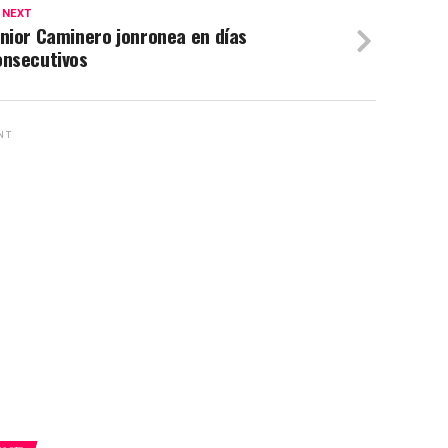
 NEXT
nior Caminero jonronea en días
onsecutivos
NT