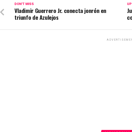
DON'T MISS
UP
Vladimir Guerrero Jr. conecta jonrón en
Ju
triunfo de Azulejos
c
ADVERTISEME