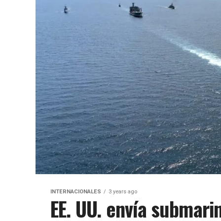
INTERNACIONALES
3 years ago
EE. UU. envía submari