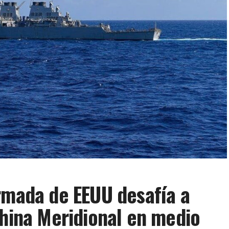
rmada de EEUU desafía a
China Meridional en medio