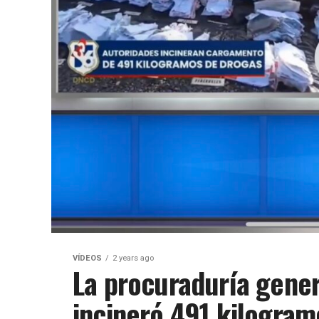
VÍDEOS
2 years ago
La procuraduría gener
incineró 491 kilogram