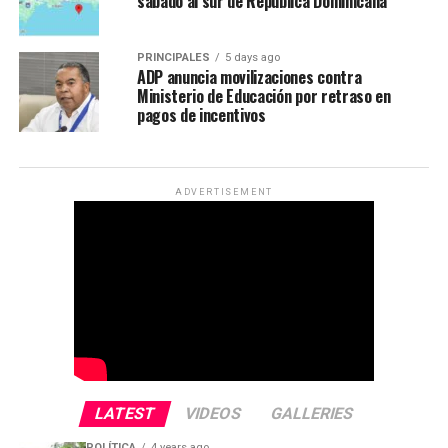
sábado al sur de República Dominicana
PRINCIPALES
5 days ago
ADP anuncia movilizaciones contra
Ministerio de Educación por retraso en
pagos de incentivos
ADVERTISEMENT
LATEST
VIDEOS
GALLERIES
POLÍTICA
4 years ago