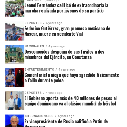
Leonel Fernández calificó de extraordinaria la
marcha realizada por jóvenes de su partido
DEPORTES
4 years ago
Federico Gutiérrez, gran promesa mexicana de
Nascar, muere en accidente Vial
NACIONALES
4 years ago
Desconocidos despojan de sus fusiles a dos
miembros del Ejército, en Constanza
ENTRETENIMIENTO
4 years ago
Comentarista niega que haya agredido físicamente
a Yailin durante pelea
DEPORTES
4 years ago
El Gobierno aporta más de 40 millones de pesos al
equipo dominicano va al clásico mundial de béisbol
INTERNACIONALES
4 years ago
Ex vicepresidente de Rusia calificó a Putin de
Hazmerreir