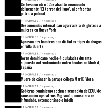
Se llevaron otro ! Cae abadito reconocido
delincuente “El terror del llano”, al enfrentar
patrulla policial
PRINCIPALES
4 years ago
Desconocidos intensifican agarradera de glúteos a
mujeres en Nueva York
PRINCIPALES
4 years ago
Apresan dos hombres con distintos tipos de drogas
en Villa Duarte
PRINCIPALES
4 years ago
Joven dominicano recibe 4 puñaladas durante
supuesto enfrentamiento entre bandas en Madrid,
España
PRINCIPALES
4 years ago
Muere de cáncer la parapsicóloga Marilú Viera
PRINCIPALES
4 years ago
Gobierno dominicano rechaza acusación de EEUU de
racismo en operativos Migración; considera es
infundado, extemporáneo e infeliz
PRINCIPALES
4 years ago