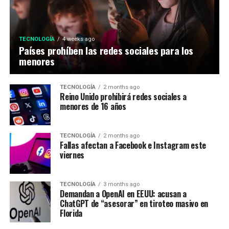
TECNOLOGÍA
4 weeks ago
Países prohíben las redes sociales para los
menores
TECNOLOGÍA
2 months ago
Reino Unido prohibirá redes sociales a
menores de 16 años
TECNOLOGÍA
2 months ago
Fallas afectan a Facebook e Instagram este
viernes
TECNOLOGÍA
3 months ago
Demandan a OpenAI en EEUU: acusan a
ChatGPT de “asesorar” en tiroteo masivo en
Florida