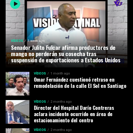
VÍDEOS
1 week ago
Senador Julito Fulcar afirma productores de
mango no perderán su cosecha tras
suspensión de exportaciones a Estados Unidos
VÍDEOS
1 month ago
Omar Fernández cuestionó retraso en
remodelación de la calle El Sol en Santiago
VÍDEOS
2 months ago
Director del Hospital Darío Contreras
aclara incidente ocurrido en área de
estacionamiento del centro
VÍDEOS
2 months ago