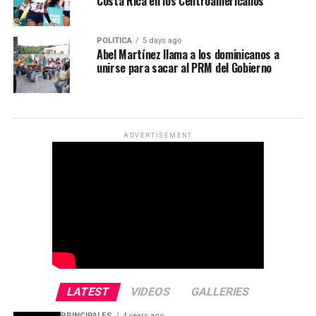
Costa Rica en los Centroamericanos
POLÍTICA
5 days ago
Abel Martínez llama a los dominicanos a
unirse para sacar al PRM del Gobierno
ADVERTISEMENT
LATEST
VIDEOS
GALLERIES
PRINCIPALES
4 years ago