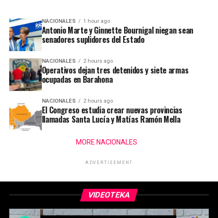
NACIONALES
1 hour ago
Antonio Marte y Ginnette Bournigal niegan sean
senadores suplidores del Estado
NACIONALES
2 hours ago
Operativos dejan tres detenidos y siete armas
ocupadas en Barahona
NACIONALES
2 hours ago
El Congreso estudia crear nuevas provincias
llamadas Santa Lucía y Matías Ramón Mella
MORE NACIONALES
ADVERTISEMENT
VIDEOTEKA