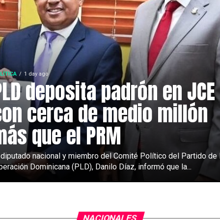
LÍTICA
1 day ago
PLD deposita padrón en JCE
con cerca de medio millón
más que el PRM
 diputado nacional y miembro del Comité Político del Partido de 
beración Dominicana (PLD), Danilo Díaz, informó que la...
NACIONALES