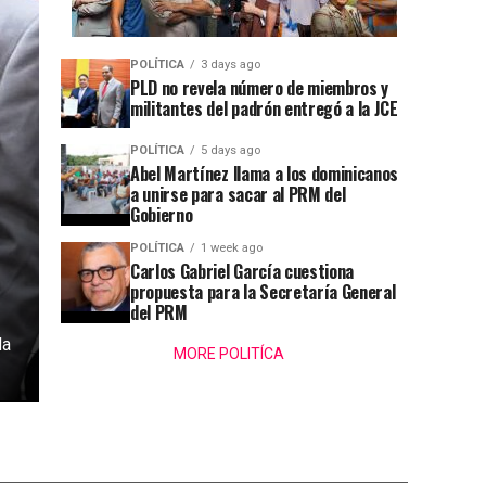
POLÍTICA
3 days ago
PLD no revela número de miembros y
militantes del padrón entregó a la JCE
POLÍTICA
5 days ago
Abel Martínez llama a los dominicanos
a unirse para sacar al PRM del
Gobierno
POLÍTICA
1 week ago
Carlos Gabriel García cuestiona
propuesta para la Secretaría General
del PRM
la
MORE POLITÍCA