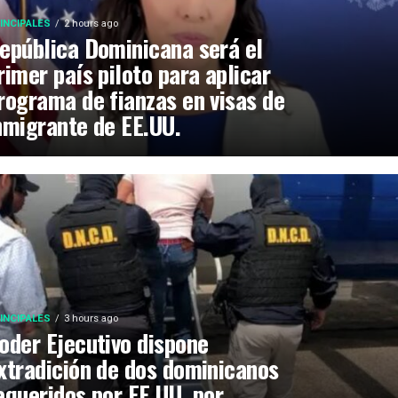
INCIPALES
2 hours ago
epública Dominicana será el
rimer país piloto para aplicar
rograma de fianzas en visas de
nmigrante de EE.UU.
INCIPALES
3 hours ago
oder Ejecutivo dispone
xtradición de dos dominicanos
equeridos por EE.UU. por