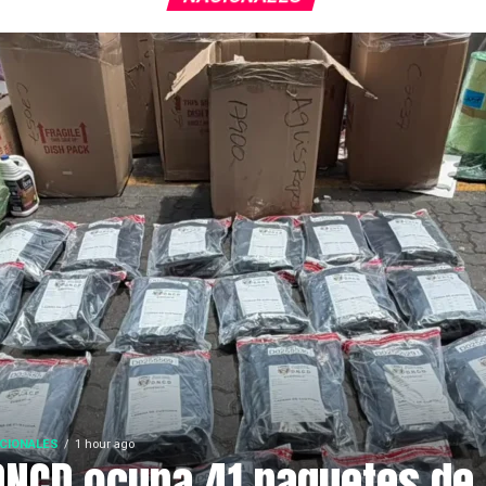
CIONALES
1 hour ago
DNCD ocupa 41 paquetes de