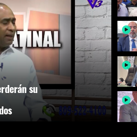
erderán su
idos