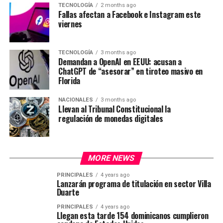
TECNOLOGÍA
2 months ago
Fallas afectan a Facebook e Instagram este
viernes
TECNOLOGÍA
3 months ago
Demandan a OpenAI en EEUU: acusan a
ChatGPT de “asesorar” en tiroteo masivo en
Florida
NACIONALES
3 months ago
Llevan al Tribunal Constitucional la
regulación de monedas digitales
MORE NEWS
PRINCIPALES
4 years ago
Lanzarán programa de titulación en sector Villa
Duarte
PRINCIPALES
4 years ago
Llegan esta tarde 154 dominicanos cumplieron