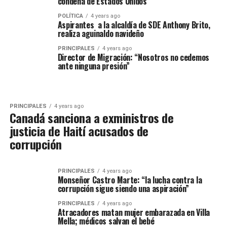
condena de Estados Unidos
POLÍTICA
4 years ago
Aspirantes a la alcaldía de SDE Anthony Brito,
realiza aguinaldo navideño
PRINCIPALES
4 years ago
Director de Migración: “Nosotros no cedemos
ante ninguna presión”
PRINCIPALES
4 years ago
Canadá sanciona a exministros de
justicia de Haití acusados de
corrupción
PRINCIPALES
4 years ago
Monseñor Castro Marte: “la lucha contra la
corrupción sigue siendo una aspiración”
PRINCIPALES
4 years ago
Atracadores matan mujer embarazada en Villa
Mella; médicos salvan el bebé