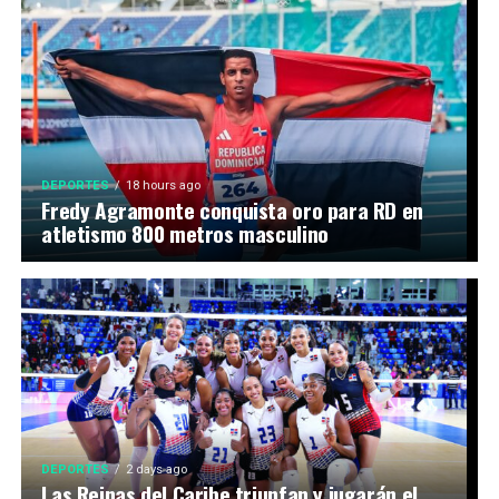
DEPORTES
18 hours ago
Fredy Agramonte conquista oro para RD en
atletismo 800 metros masculino
DEPORTES
2 days ago
Las Reinas del Caribe triunfan y jugarán el