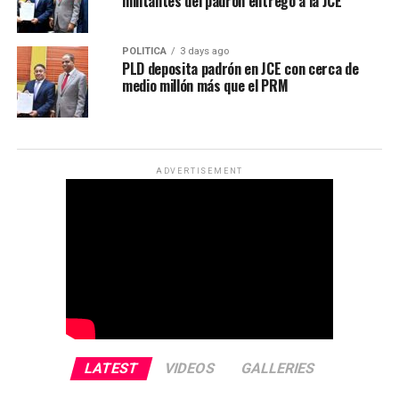
militantes del padrón entregó a la JCE
POLÍTICA
3 days ago
PLD deposita padrón en JCE con cerca de
medio millón más que el PRM
ADVERTISEMENT
LATEST
VIDEOS
GALLERIES