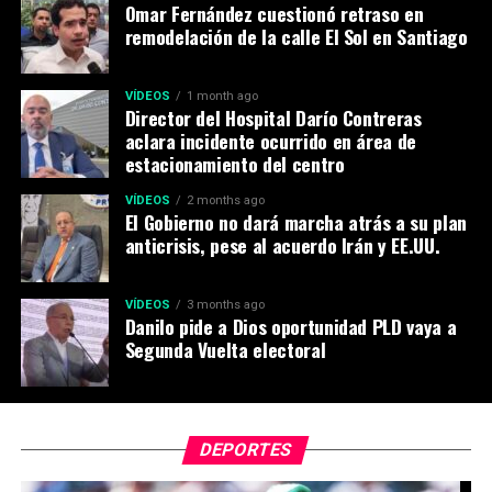
Omar Fernández cuestionó retraso en
remodelación de la calle El Sol en Santiago
VÍDEOS
1 month ago
Director del Hospital Darío Contreras
aclara incidente ocurrido en área de
estacionamiento del centro
VÍDEOS
2 months ago
El Gobierno no dará marcha atrás a su plan
anticrisis, pese al acuerdo Irán y EE.UU.
VÍDEOS
3 months ago
Danilo pide a Dios oportunidad PLD vaya a
Segunda Vuelta electoral
DEPORTES