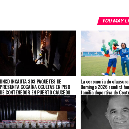
YOU MAY L
DNCD INCAUTA 303 PAQUETES DE
La ceremonia de clausura
PRESUNTA COCAÍNA OCULTAS EN PISO
Domingo 2026 rendirá hom
DE CONTENEDOR EN PUERTO CAUCEDO
familia deportiva de Cent
Caribe