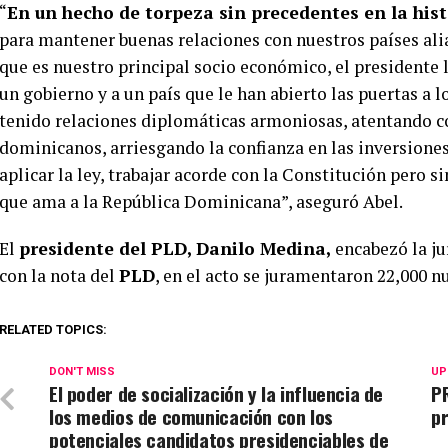
“
En un hecho de torpeza sin precedentes en la hist
para mantener buenas relaciones con nuestros países ali
que es nuestro principal socio económico, el presidente 
un gobierno y a un país que le han abierto las puertas a
tenido relaciones diplomáticas armoniosas, atentando co
dominicanos, arriesgando la confianza en las inversion
aplicar la ley, trabajar acorde con la Constitución pero si
que ama a la República Dominicana”, aseguró Abel.
El
presidente del PLD, Danilo Medina,
encabezó la j
con la nota del
PLD
, en el acto se juramentaron 22,000 
RELATED TOPICS:
DON'T MISS
UP
El poder de socialización y la influencia de
PR
los medios de comunicación con los
pr
potenciales candidatos presidenciables de