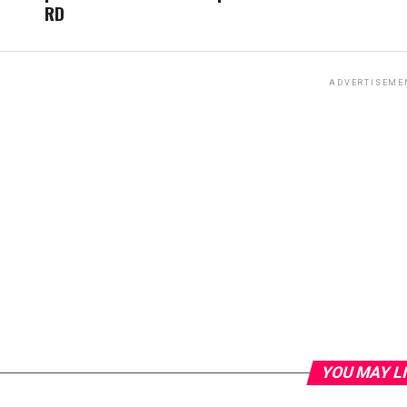
RD
ADVERTISEME
YOU MAY L