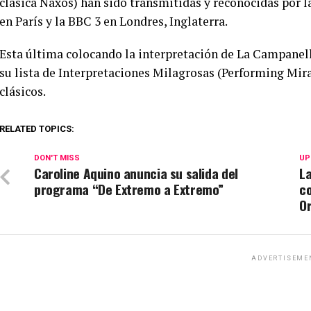
clásica Naxos) han sido transmitidas y reconocidas por 
en París y la BBC 3 en Londres, Inglaterra.
Esta última colocando la interpretación de La Campanell
su lista de Interpretaciones Milagrosas (Performing Mira
clásicos.
RELATED TOPICS:
DON'T MISS
UP
Caroline Aquino anuncia su salida del
La
programa “De Extremo a Extremo”
co
O
ADVERTISEME