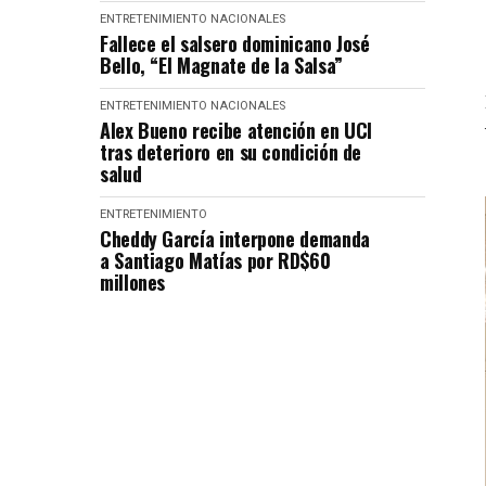
ENTRETENIMIENTO
NACIONALES
Fallece el salsero dominicano José
Bello, “El Magnate de la Salsa”
ENTRETENIMIENTO
NACIONALES
Alex Bueno recibe atención en UCI
tras deterioro en su condición de
salud
ENTRETENIMIENTO
Cheddy García interpone demanda
a Santiago Matías por RD$60
millones