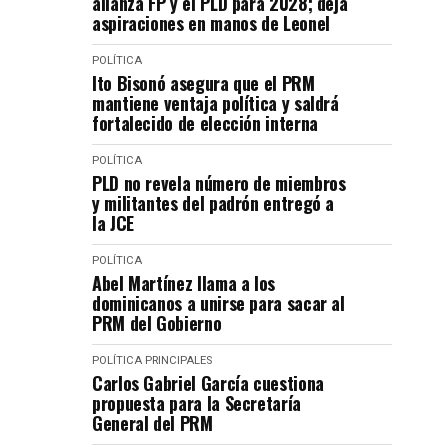
alianza FP y el PLD para 2028; deja
aspiraciones en manos de Leonel
POLÍTICA
Ito Bisonó asegura que el PRM
mantiene ventaja política y saldrá
fortalecido de elección interna
POLÍTICA
PLD no revela número de miembros
y militantes del padrón entregó a
la JCE
POLÍTICA
Abel Martínez llama a los
dominicanos a unirse para sacar al
PRM del Gobierno
POLÍTICA
PRINCIPALES
Carlos Gabriel García cuestiona
propuesta para la Secretaría
General del PRM