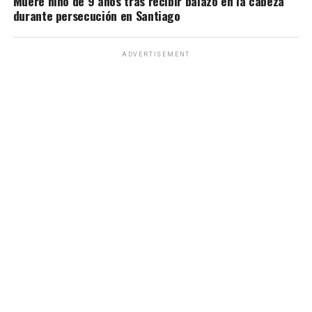
Muere niño de 9 años tras recibir balazo en la cabeza
durante persecución en Santiago
ADVERTISEMENT