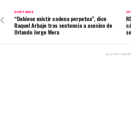
DON'T MISS
UP
“Debiese existir cadena perpetua”, dice
RD
Raquel Arbaje tras sentencia a asesino de
cá
Orlando Jorge Mera
se
ADVERTISEME