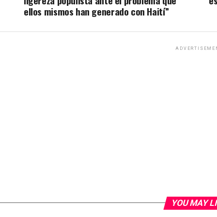
ligereza populista ante el problema que
e
ellos mismos han generado con Haití”
ADVERTISEME
YOU MAY L