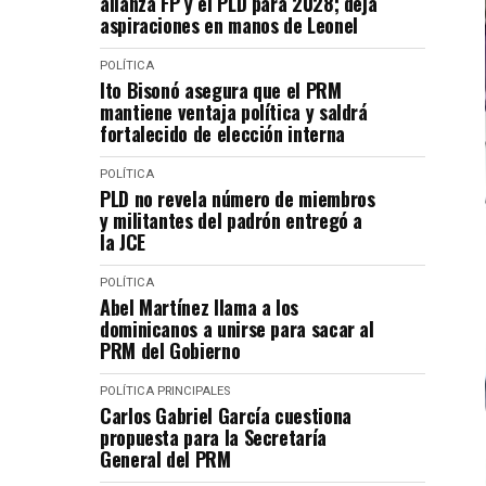
alianza FP y el PLD para 2028; deja
aspiraciones en manos de Leonel
POLÍTICA
Ito Bisonó asegura que el PRM
mantiene ventaja política y saldrá
fortalecido de elección interna
POLÍTICA
PLD no revela número de miembros
y militantes del padrón entregó a
la JCE
POLÍTICA
Abel Martínez llama a los
dominicanos a unirse para sacar al
PRM del Gobierno
POLÍTICA
PRINCIPALES
Carlos Gabriel García cuestiona
propuesta para la Secretaría
General del PRM