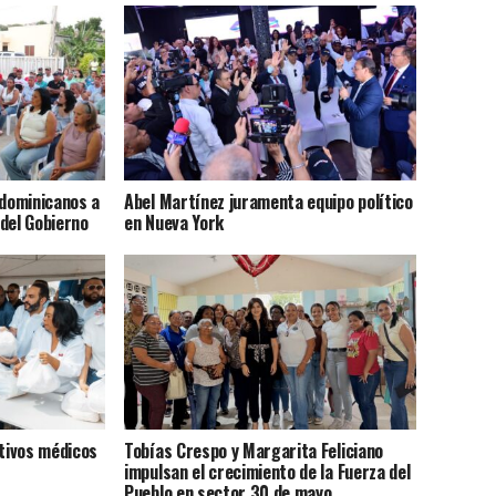
 dominicanos a
Abel Martínez juramenta equipo político
del Gobierno
en Nueva York
ativos médicos
Tobías Crespo y Margarita Feliciano
impulsan el crecimiento de la Fuerza del
Pueblo en sector 30 de mayo