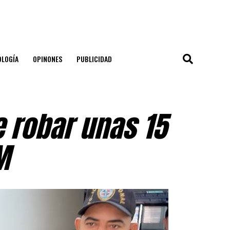
OLOGÍA
OPINONES
PUBLICIDAD
 robar unas 15
M