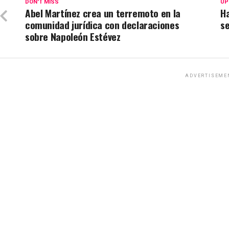
DON'T MISS
UP
Abel Martínez crea un terremoto en la
Ha
comunidad jurídica con declaraciones
s
sobre Napoleón Estévez
ADVERTISEME