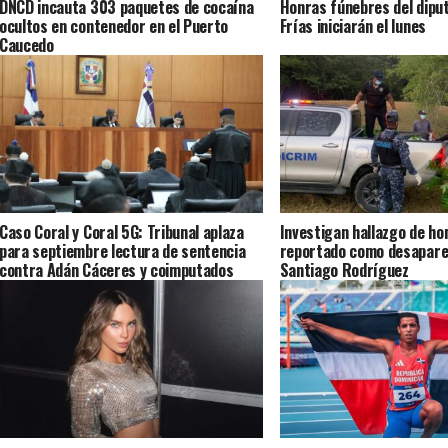
DNCD incauta 303 paquetes de cocaína
Honras fúnebres del dipu
ocultos en contenedor en el Puerto
Frías iniciarán el lunes
Caucedo
Caso Coral y Coral 5G: Tribunal aplaza
Investigan hallazgo de ho
para septiembre lectura de sentencia
reportado como desapare
contra Adán Cáceres y coimputados
Santiago Rodríguez