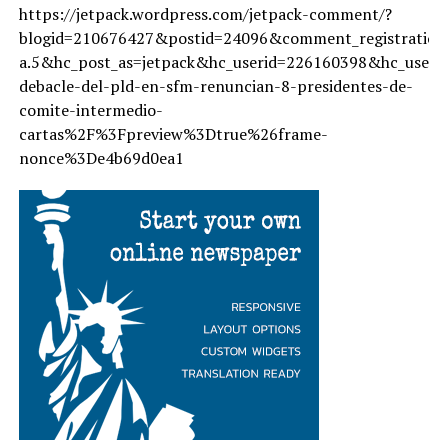
https://jetpack.wordpress.com/jetpack-comment/?
blogid=210676427&postid=24096&comment_registration
a.5&hc_post_as=jetpack&hc_userid=226160398&hc_use
debacle-del-pld-en-sfm-renuncian-8-presidentes-de-
comite-intermedio-
cartas%2F%3Fpreview%3Dtrue%26frame-
nonce%3De4b69d0ea1