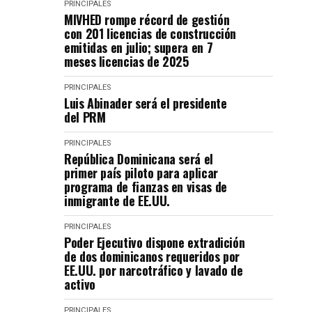
PRINCIPALES
MIVHED rompe récord de gestión
con 201 licencias de construcción
emitidas en julio; supera en 7
meses licencias de 2025
PRINCIPALES
Luis Abinader será el presidente
del PRM
PRINCIPALES
República Dominicana será el
primer país piloto para aplicar
programa de fianzas en visas de
inmigrante de EE.UU.
PRINCIPALES
Poder Ejecutivo dispone extradición
de dos dominicanos requeridos por
EE.UU. por narcotráfico y lavado de
activo
PRINCIPALES