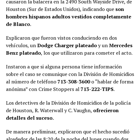
causaron la balacera en la 2490 South Wayside Drive, de
Houston (Sur de Estados Unidos), indicando que
son
hombres hispanos adultos
vestidos completamente
de Blanco
.
Explicaron que fueron vistos conduciendo en dos
vehículos, un
Dodge Charger plateado
y un
Mercedes
Benz plateado
, los que utilizaron para cometer el acto.
Instaron a que si alguna persona tiene información
sobre el caso se comunique con la División de Homicidios
al número de teléfono
713-308-3600
o “hablar de forma
anónima” con Crime Stoppers al
713-222-TIPS
.
Los detectives de la División de Homicidios de la policía
de Houston, R. Waterwall y C. Vaughn,
ofrecieron
detalles del suceso.
De manera preliminar, explicaron que el hecho sucedió
alrededor de las 8:20 de la noche del lunes cuando dos