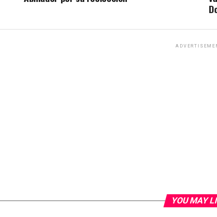
D
ADVERTISEME
YOU MAY L