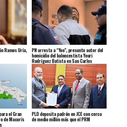
án Ramos Uría,
PN arresta a “Yeo”, presunto autor del
s
homicidio del baloncestista Yeuri
Rodríguez Batista en San Carlos
para el Gran
PLD deposita padrón en JCE con cerca
ro de Macorís
de medio millón más que el PRM
s