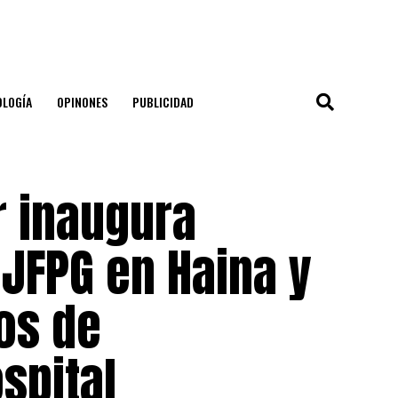
OLOGÍA
OPINONES
PUBLICIDAD
r inaugura
JFPG en Haina y
jos de
spital