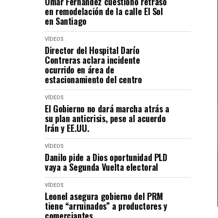
Omar Fernández cuestionó retraso
en remodelación de la calle El Sol
en Santiago
VÍDEOS
Director del Hospital Darío
Contreras aclara incidente
ocurrido en área de
estacionamiento del centro
VÍDEOS
El Gobierno no dará marcha atrás a
su plan anticrisis, pese al acuerdo
Irán y EE.UU.
VÍDEOS
Danilo pide a Dios oportunidad PLD
vaya a Segunda Vuelta electoral
VÍDEOS
Leonel asegura gobierno del PRM
tiene “arruinados” a productores y
comerciantes