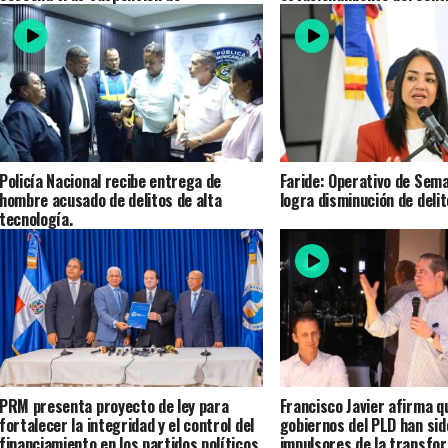
exportaciones a Estados Unidos
Policía Nacional recibe entrega de
Faride: Operativo de Sem
hombre acusado de delitos de alta
logra disminución de deli
tecnología.
PRM presenta proyecto de ley para
Francisco Javier afirma q
fortalecer la integridad y el control del
gobiernos del PLD han sid
financiamiento en los partidos políticos
impulsores de la transfo