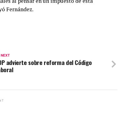
les al pensar en un impuesto de esta
yó Fernández.
 NEXT
DP advierte sobre reforma del Código
aboral
NT