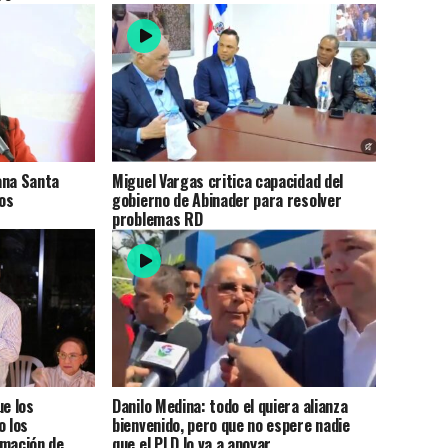
ana Santa
Miguel Vargas critica capacidad del
tos
gobierno de Abinader para resolver
problemas RD
ue los
Danilo Medina: todo el quiera alianza
o los
bienvenido, pero que no espere nadie
rmación de
que el PLD lo va a apoyar