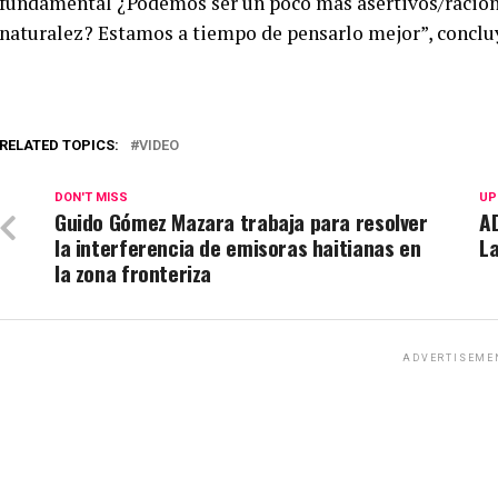
fundamental ¿Podemos ser un poco más asertivos/raciona
naturalez? Estamos a tiempo de pensarlo mejor”, conclu
RELATED TOPICS:
VIDEO
DON'T MISS
UP
Guido Gómez Mazara trabaja para resolver
A
la interferencia de emisoras haitianas en
L
la zona fronteriza
ADVERTISEME