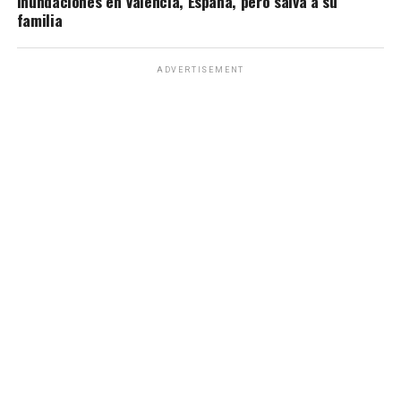
inundaciones en Valencia, España, pero salva a su
familia
ADVERTISEMENT