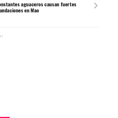
onstantes aguaceros causan fuertes
nundaciones en Mao
NT