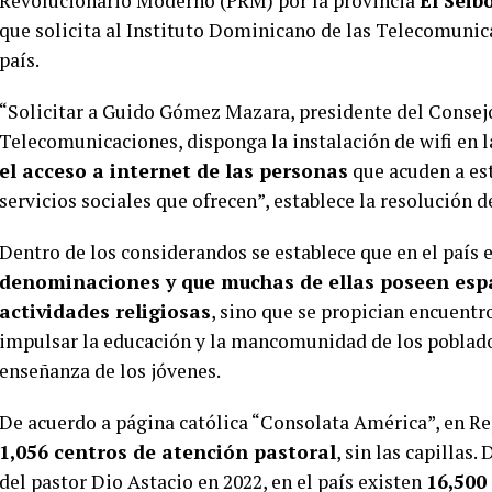
Revolucionario Moderno (PRM) por la provincia
El Seib
que solicita al Instituto Dominicano de las Telecomunicac
país.
“Solicitar a Guido Gómez Mazara, presidente del Consejo
Telecomunicaciones, disponga la instalación de wifi en la
el acceso a internet de las personas
que acuden a est
servicios sociales que ofrecen”, establece la resolución 
Dentro de los considerandos se establece que en el país 
denominaciones y que muchas de ellas poseen espa
actividades religiosas
, sino que se propician encuentr
impulsar la educación y la mancomunidad de los poblador
enseñanza de los jóvenes.
De acuerdo a página católica “Consolata América”, en R
1,056 centros de atención pastoral
, sin las capillas
del pastor Dio Astacio en 2022, en el país existen
16,500