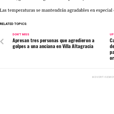
Las temperaturas se mantendrán agradables en especial e
RELATED TOPICS:
DON'T MISS
UP
Apresan tres personas que agredieron a
Ca
golpes a una anciana en Villa Altagracia
de
pa
or
ADVERTISEME