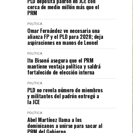
PLD deposita padrón en JCE con
cerca de medio millón más que el
PRM
POLÍTICA
Omar Fernández ve necesaria una
alianza FP y el PLD para 2028; deja
aspiraciones en manos de Leonel
POLÍTICA
Ito Bisonó asegura que el PRM
mantiene ventaja política y saldrá
fortalecido de elección interna
POLÍTICA
PLD no revela número de miembros
y militantes del padrón entregó a
la JCE
POLÍTICA
Abel Martínez llama a los
dominicanos a unirse para sacar al
PRM del Gobierno