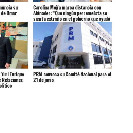
anuncia su
Carolina Mejía marca distancia con
o de Omar
Abinader: “Que ningún perremeísta se
sienta extraño en el gobierno que ayudó
a construir”
 Yuri Enrique
PRM convoca su Comité Nacional para el
e Relaciones
21 de junio
olítico