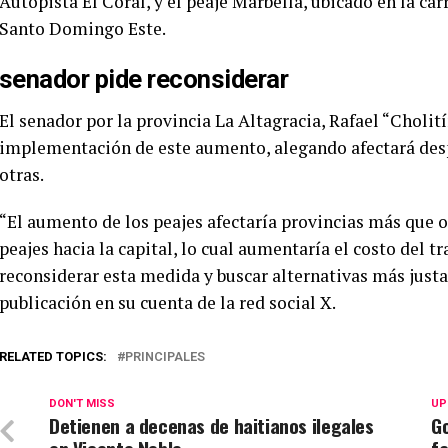
Autopista El Coral, y el peaje Marbella, ubicado en la car
Santo Domingo Este.
senador pide reconsiderar
El senador por la provincia La Altagracia, Rafael “Cholití
implementación de este aumento, alegando afectará des
otras.
“El aumento de los peajes afectaría provincias más que o
peajes hacia la capital, lo cual aumentaría el costo del 
reconsiderar esta medida y buscar alternativas más justas
publicación en su cuenta de la red social X.
RELATED TOPICS:
PRINCIPALES
DON'T MISS
UP
Detienen a decenas de haitianos ilegales
Go