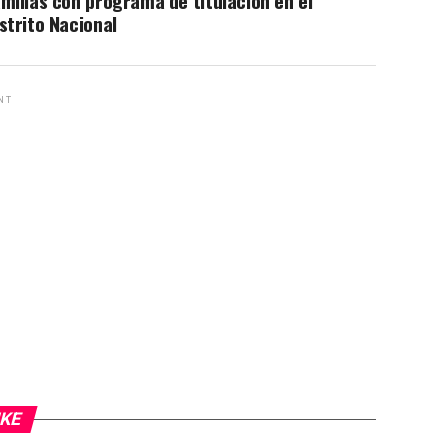
milias con programa de titulación en el
strito Nacional
NT
IKE