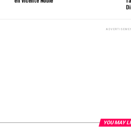
en Vicente Noble
fa
Di
ADVERTISEME
YOU MAY L