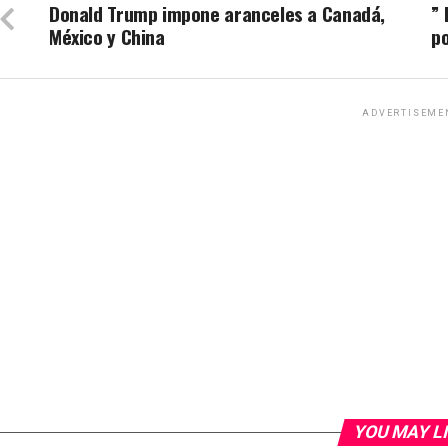
Donald Trump impone aranceles a Canadá,
” 
México y China
po
ADVERTISEME
YOU MAY L