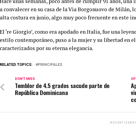
Hace unas semanas, poco antes de cumplir 91 años, una i
a convalecer en su casa de la Via Borgonuovo de Milán, lo
alta costura en junio, algo muy poco frecuente en este in
El ‘re Giorgio’, como era apodado en Italia, fue una leye
estilo contemporáneo, puso a la mujer y su libertad en el
caracterizados por su eterna elegancia.
RELATED TOPICS:
PRINCIPALES
DON'T MISS
UP
Temblor de 4.5 grados sacude parte de
A
República Dominicana
vi
c
ADVERTISEME