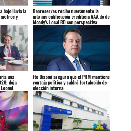
 bajo lluvia la
Banreservas recibe nuevamente la
0 metros y
máxima calificación crediticia AAA.do de
Moody’s Local RD con perspectiva
Estable
ria una
Ito Bisonó asegura que el PRM mantiene
028; deja
ventaja política y saldrá fortalecido de
 Leonel
elección interna