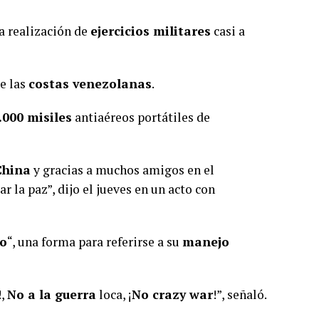
la realización de
ejercicios militares
casi a
e las
costas venezolanas
.
.000 misiles
antiaéreos portátiles de
China
y gracias a muchos amigos en el
 la paz”, dijo el jueves en un acto con
do
“, una forma para referirse a su
manejo
!,
No a la guerra
loca, ¡
No crazy war
!”, señaló.