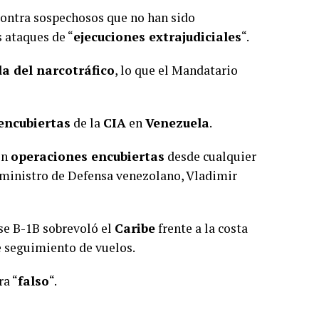
contra sospechosos que no han sido
 ataques de “
ejecuciones extrajudiciales
“.
a del narcotráfico
, lo que el Mandatario
encubiertas
de la
CIA
en
Venezuela
.
en
operaciones encubiertas
desde cualquier
el ministro de Defensa venezolano, Vladimir
se B-1B sobrevoló el
Caribe
frente a la costa
e seguimiento de vuelos.
ra “
falso
“.