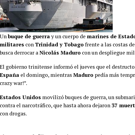
Un
buque de guerra
y un cuerpo de
marines de Estad
militares
con
Trinidad y Tobago
frente a las costas d
busca derrocar a
Nicolás Maduro
con un despliegue mil
El gobierno trinitense informó el jueves que el destructo
España
el domingo, mientras
Maduro
pedía más tempr
crazy war!”.
Estados Unidos
movilizó buques de guerra, un submari
contra el narcotráfico, que hasta ahora dejaron
37 muer
con drogas.