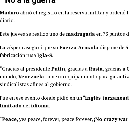
“
No a la guerra
”
Maduro
abrió el registro en la reserva militar y ordenó 
diario.
Este jueves se realizó uno de
madrugada
en 73 puntos d
La víspera aseguró que su
Fuerza Armada
dispone de
5
fabricación rusa
Igla-S
.
“Gracias al presidente
Putin
, gracias a
Rusia
, gracias a
mundo,
Venezuela
tiene un equipamiento para garantizar
sindicalistas afines al gobierno.
Fue en ese evento donde pidió en un “
inglés tarzanea
limitado
del
idioma
.
“
Peace
, yes peace, forever, peace forever, ¡
No crazy war