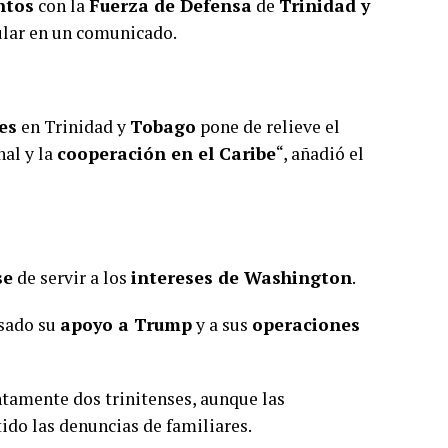
ntos
con la
Fuerza de Defensa
de
Trinidad y
sular en un comunicado.
es
en Trinidad y
Tobago
pone de relieve el
nal y la
cooperación en el Caribe
“, añadió el
se
de servir a los
intereses de Washington
.
sado su
apoyo a Trump
y a sus
operaciones
amente dos trinitenses, aunque las
do las denuncias de familiares.