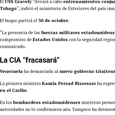
El
USS Gravely
“llevará a cabo
entrenamientos conju
Tobago
“, indicó el ministerio de Exteriores del país in
El buque partirá el
30 de octubre
.
“La presencia de las
fuerzas militares estadounidens
compromiso de
Estados Unidos
con la seguridad regio
comunicado.
La
CIA
“fracasará”
Venezuela
ha denunciado al
nuevo gobierno triniten
La primera ministra
Kamla Persad Bissessar
ha expre
en el Caribe
.
En los
bombardeos estadounidenses
murieron presunt
autoridades no lo confirmaron aún. Tampoco ha desmenti