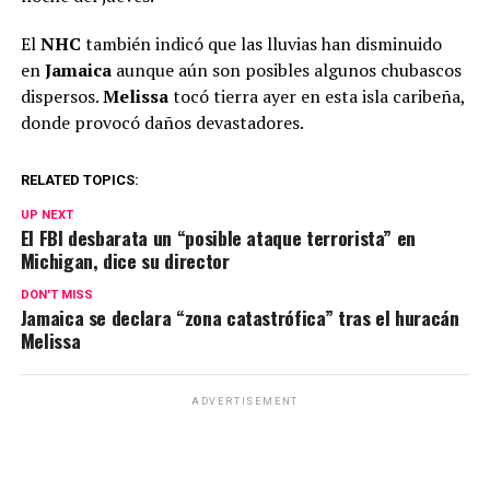
El
NHC
también indicó que las lluvias han disminuido
en
Jamaica
aunque aún son posibles algunos chubascos
dispersos.
Melissa
tocó tierra ayer en esta isla caribeña,
donde provocó daños devastadores.
RELATED TOPICS:
UP NEXT
El FBI desbarata un “posible ataque terrorista” en
Michigan, dice su director
DON'T MISS
Jamaica se declara “zona catastrófica” tras el huracán
Melissa
ADVERTISEMENT