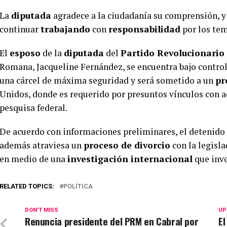
La
diputada
agradece a la ciudadanía su comprensión, y
continuar
trabajando
con
responsabilidad
por los tem
El
esposo
de la
diputada
del
Partido Revolucionari
Romana, Jacqueline Fernández, se encuentra bajo control
una cárcel de máxima seguridad y será sometido a un
pr
Unidos, donde es requerido por presuntos vínculos con a
pesquisa federal.
De acuerdo con informaciones preliminares, el detenido
además atraviesa un
proceso de divorcio
con la legisla
en medio de una
investigación internacional
que invo
RELATED TOPICS:
POLÍTICA
DON'T MISS
UP
Renuncia presidente del PRM en Cabral por
El