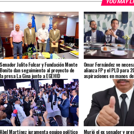
YOU MAY L
Senador Julito Fulcar y Fundación Monte
Omar Fernández ve necesa
Bonito dan seguimiento al proyecto de
alianza FP y el PLD para 2
la presa La Gina junto a EGEHID
aspiraciones en manos de
Abel Martínez juramenta equipo político
Murió el ex senador y pre