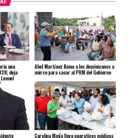
IKE
ria una
Abel Martínez llama a los dominicanos a
028; deja
unirse para sacar al PRM del Gobierno
 Leonel
sidente
Carolina Mejía lleva operativos médicos