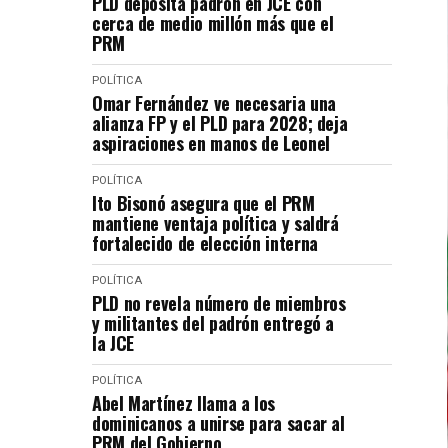
PLD deposita padrón en JCE con
cerca de medio millón más que el
PRM
POLÍTICA
Omar Fernández ve necesaria una
alianza FP y el PLD para 2028; deja
aspiraciones en manos de Leonel
POLÍTICA
Ito Bisonó asegura que el PRM
mantiene ventaja política y saldrá
fortalecido de elección interna
POLÍTICA
PLD no revela número de miembros
y militantes del padrón entregó a
la JCE
POLÍTICA
Abel Martínez llama a los
dominicanos a unirse para sacar al
PRM del Gobierno