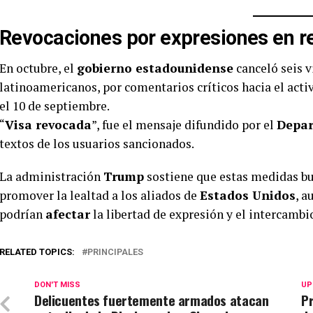
Revocaciones por expresiones en r
En octubre, el
gobierno estadounidense
canceló seis v
latinoamericanos, por comentarios críticos hacia el acti
el 10 de septiembre.
“
Visa revocada
”, fue el mensaje difundido por el
Depa
textos de los usuarios sancionados.
La administración
Trump
sostiene que estas medidas b
promover la lealtad a los aliados de
Estados Unidos
, a
podrían
afectar
la libertad de expresión y el intercamb
RELATED TOPICS:
PRINCIPALES
DON'T MISS
UP
Delicuentes fuertemente armados atacan
Pr