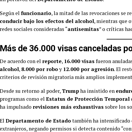
Según el
funcionario
, la mitad de las revocaciones se 
conducir bajo los efectos del alcohol
, mientras que 
redes sociales consideradas “
antisemitas
” o críticas h
Más de 36.000 visas canceladas po
De acuerdo con el
reporte
,
16.000 visas
fueron anuladas
alcohol
,
8.000 por robo
y
12.000 por agresión
. El re
criterios de revisión migratoria más amplios implement
Desde su retorno al poder,
Trump
ha insistido en
endure
programas como el
Estatus de Protección Temporal 
ha impulsado
revisiones más exhaustivas
sobre los so
El
Departamento de Estado
también ha intensificado e
extranjeros, negando permisos si detecta contenido “cont