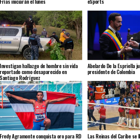
Frías iniciarán el lunes
eSports
Investigan hallazgo de hombre sin vida
Abelardo De la Espriella j
reportado como desaparecido en
presidente de Colombia
Santiago Rodríguez
Fredy Agramonte conquista oro para RD
Las Reinas del Caribe se l