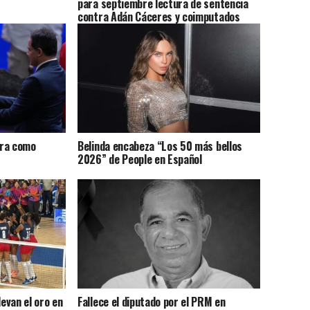
para septiembre lectura de sentencia
contra Adán Cáceres y coimputados
ura como
Belinda encabeza “Los 50 más bellos
2026” de People en Español
levan el oro en
Fallece el diputado por el PRM en