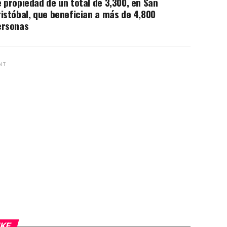
 propiedad de un total de 3,300, en San
istóbal, que benefician a más de 4,800
ersonas
NT
IKE