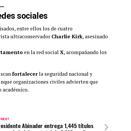
edes sociales
isados, entre ellos los de cuatro
vista ultraconservador
Charlie Kirk
, asesinado
rtamento
en la red social
X
, acompañando los
uscan
fortalecer
la seguridad nacional y
unque organizaciones civiles advierten que
io académico.
 NEXT
esidente Abinader entrega 1,445 títulos