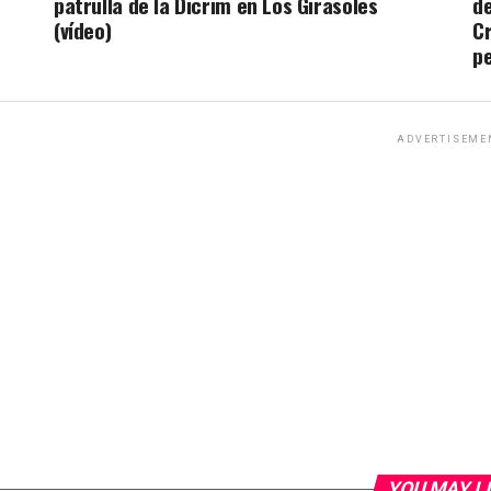
patrulla de la Dicrim en Los Girasoles
de
(vídeo)
Cr
p
ADVERTISEME
YOU MAY L