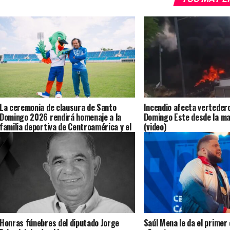
La ceremonia de clausura de Santo
Incendio afecta verteder
Domingo 2026 rendirá homenaje a la
Domingo Este desde la m
familia deportiva de Centroamérica y el
(video)
Caribe
Honras fúnebres del diputado Jorge
Saúl Mena le da el primer