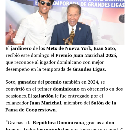
El
jardinero
de los
Mets de Nueva York
,
Juan Soto
,
recibió este domingo el
Premio Juan Marichal 2025
,
que reconoce al jugador dominicano con mejor
desempeño en la temporada de
Grandes Ligas
.
Soto,
ganador
del
premio
también en 2024, se
convirtió en el primer
dominicano
en obtenerlo en dos
ocasiones. El
galardón
le fue entregado por el
exlanzador
Juan Marichal
, miembro del
Salón de la
Fama de Cooperstown
.
“Gracias a la
República Dominicana
, gracias a
don
Juan
y a todos los
periodistas
por tomarme en cuenta”,