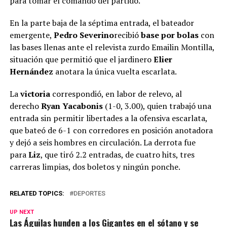
para tomar el comando del partido.
En la parte baja de la séptima entrada, el bateador
emergente,
Pedro Severino
recibió
base por bolas
con
las bases llenas ante el relevista zurdo Emailin Montilla,
situación que permitió que el jardinero
Elier
Hernández
anotara la única vuelta escarlata.
La
victoria
correspondió, en labor de relevo, al
derecho
Ryan Yacabonis
(1-0, 3.00), quien trabajó una
entrada sin permitir libertades a la ofensiva escarlata,
que bateó de 6-1 con corredores en posición anotadora
y dejó a seis hombres en circulación. La derrota fue
para
Liz
, que tiró 2.2 entradas, de cuatro hits, tres
carreras limpias, dos boletos y ningún ponche.
RELATED TOPICS:
DEPORTES
UP NEXT
Las Águilas hunden a los Gigantes en el sótano y se