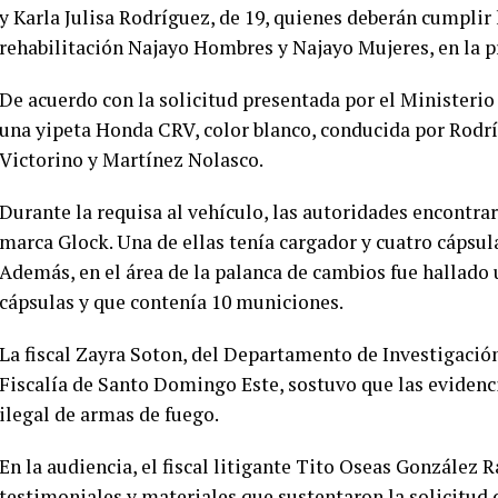
y Karla Julisa Rodríguez, de 19, quienes deberán cumplir 
rehabilitación Najayo Hombres y Najayo Mujeres, en la p
De acuerdo con la solicitud presentada por el Ministerio
una yipeta Honda CRV, color blanco, conducida por Rod
Victorino y Martínez Nolasco.
Durante la requisa al vehículo, las autoridades encontra
marca Glock. Una de ellas tenía cargador y cuatro cápsula
Además, en el área de la palanca de cambios fue hallado
cápsulas y que contenía 10 municiones.
La fiscal Zayra Soton, del Departamento de Investigación
Fiscalía de Santo Domingo Este, sostuvo que las evidenci
ilegal de armas de fuego.
En la audiencia, el fiscal litigante Tito Oseas Gonzále
testimoniales y materiales que sustentaron la solicitud 