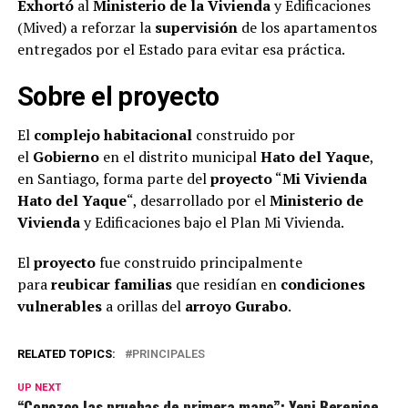
Exhortó
al
Ministerio de la Vivienda
y Edificaciones
(Mived) a reforzar la
supervisión
de los apartamentos
entregados por el Estado para evitar esa práctica.
Sobre el
proyecto
El
complejo habitacional
construido por
el
Gobierno
en el distrito municipal
Hato del Yaque
,
en Santiago, forma parte del
proyecto
“
Mi Vivienda
Hato del Yaque
“, desarrollado por el
Ministerio de
Vivienda
y Edificaciones bajo el Plan Mi Vivienda.
El
proyecto
fue construido principalmente
para
reubicar familias
que residían en
condiciones
vulnerables
a orillas del
arroyo Gurabo
.
RELATED TOPICS:
PRINCIPALES
UP NEXT
“Conozco las pruebas de primera mano”: Yeni Berenice