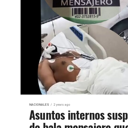
NACIONALES
2 years ago
Asuntos internos susp
de bala mensajero qu