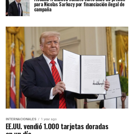
para Nicolas Sarkozy por financiación ilegal de
campaña
INTERNACIONALES
1 year ago
EE.UU. vendió 1.000 tarjetas doradas
en un día