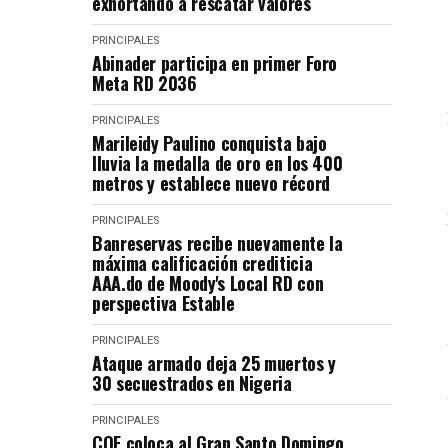
exhortando a rescatar valores
PRINCIPALES
Abinader participa en primer Foro
Meta RD 2036
PRINCIPALES
Marileidy Paulino conquista bajo
lluvia la medalla de oro en los 400
metros y establece nuevo récord
PRINCIPALES
Banreservas recibe nuevamente la
máxima calificación crediticia
AAA.do de Moody's Local RD con
perspectiva Estable
PRINCIPALES
Ataque armado deja 25 muertos y
30 secuestrados en Nigeria
PRINCIPALES
COE coloca al Gran Santo Domingo