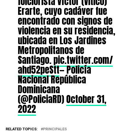
folclorista Víctor (Vitico)
Erarte, cuyo cadáver fue
encontrado con signos de
violencia en su residencia,
ubicada en Los Jardines
Metropolitanos de
Santiago.
pic.twitter.com/
ahd52peStt
— Policía
Nacional República
Dominicana
(@PoliciaRD)
October 31,
2022
RELATED TOPICS:
PRINCIPALES