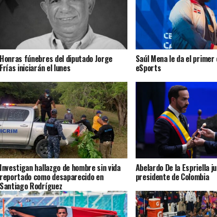
Honras fúnebres del diputado Jorge
Saúl Mena le da el primer
Frías iniciarán el lunes
eSports
Investigan hallazgo de hombre sin vida
Abelardo De la Espriella j
reportado como desaparecido en
presidente de Colombia
Santiago Rodríguez